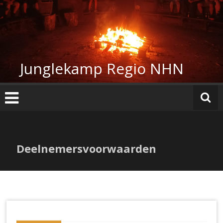
Ga
naar
de
inhoud
Junglekamp Regio NHN
Deelnemersvoorwaarden